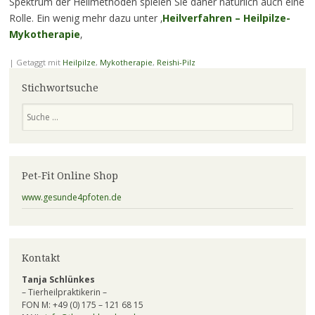
Spektrum der Heilmethoden spielen Sie daher natürlich auch eine
Rolle. Ein wenig mehr dazu unter ‚
Heilverfahren – Heilpilze-
Mykotherapie
‚
|
Getaggt mit
Heilpilze
,
Mykotherapie
,
Reishi-Pilz
Stichwortsuche
Suchen
Pet-Fit Online Shop
www.gesunde4pfoten.de
Kontakt
Tanja Schlünkes
– Tierheilpraktikerin –
FON M: +49 (0) 175 – 121 68 15