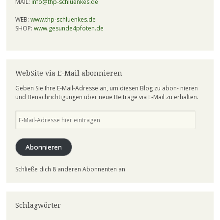
MAIL:
info@thp-schluenkes.de
WEB:
www.thp-schluenkes.de
SHOP:
www.gesunde4pfoten.de
WebSite via E-Mail abonnieren
Geben Sie Ihre E-Mail-Adresse an, um diesen Blog zu abon- nieren
und Benachrichtigungen über neue Beiträge via E-Mail zu erhalten.
E-
Mail-
Adresse
hier
Abonnieren
eintragen
Schließe dich 8 anderen Abonnenten an
Schlagwörter