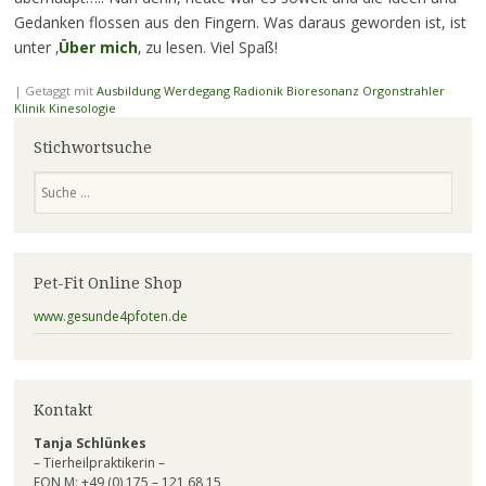
Gedanken flossen aus den Fingern. Was daraus geworden ist, ist
unter ‚
Über mich
‚ zu lesen. Viel Spaß!
|
Getaggt mit
Ausbildung Werdegang Radionik Bioresonanz Orgonstrahler
Klinik Kinesologie
Stichwortsuche
Suchen
Pet-Fit Online Shop
www.gesunde4pfoten.de
Kontakt
Tanja Schlünkes
– Tierheilpraktikerin –
FON M: +49 (0) 175 – 121 68 15