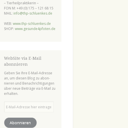
– Tierheilpraktikerin –
FON M: +49 (0) 175 – 121 68 15
MAIL:
info@thp-schluenkes.de
WEB:
www.thp-schluenkes.de
SHOP:
www.gesunde4pfoten.de
WebSite via E-Mail
abonnieren
Geben Sie Ihre E-Mail-Adresse
an, um diesen Blog zu abon-
nieren und Benachrichtigungen
über neue Beiträge via E-Mail zu
erhalten.
E-
Mail-
Adresse
hier
Abonnieren
eintragen