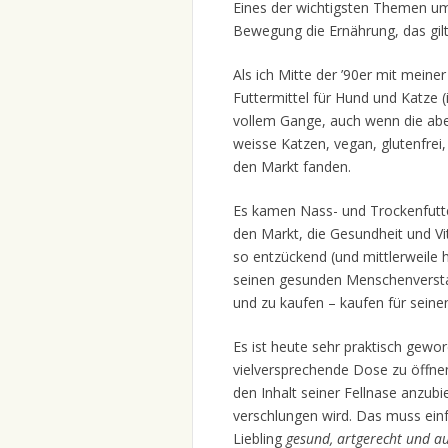
Eines der wichtigsten Themen um
Bewegung die Ernährung, das gilt
Als ich Mitte der ’90er mit meiner
Futtermittel für Hund und Katze (ic
vollem Gange, auch wenn die aberw
weisse Katzen, vegan, glutenfrei
den Markt fanden.
Es kamen Nass- und Trockenfutter
den Markt, die Gesundheit und Vi
so entzückend (und mittlerweile 
seinen gesunden Menschenverstan
und zu kaufen – kaufen für seinen
Es ist heute sehr praktisch gewo
vielversprechende Dose zu öffne
den Inhalt seiner Fellnase anzub
verschlungen wird. Das muss einf
Liebling
gesund, artgerecht und a