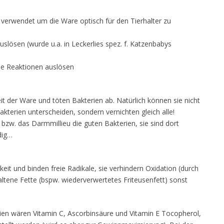
verwendet um die Ware optisch für den Tierhalter zu
slösen (wurde u.a. in Leckerlies spez. f. Katzenbabys
che Reaktionen auslösen
it der Ware und töten Bakterien ab. Natürlich können sie nicht
kterien unterscheiden, sondern vernichten gleich alle!
w. das Darmmillieu die guten Bakterien, sie sind dort
dig…
keit und binden freie Radikale, sie verhindern Oxidation (durch
altene Fette (bspw. wiederverwertetes Friteusenfett) sonst
ien wären Vitamin C, Ascorbinsäure und Vitamin E Tocopherol,