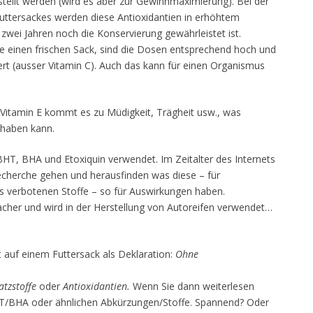
stellt werden (wird es aber zur Gewinnmaximierung). Bei der
futtersackes werden diese Antioxidantien in erhöhtem
zwei Jahren noch die Konservierung gewährleistet ist.
inen frischen Sack, sind die Dosen entsprechend hoch und
iert (ausser Vitamin C). Auch das kann für einen Organismus
itamin E kommt es zu Müdigkeit, Trägheit usw., was
 haben kann.
HT, BHA und Etoxiquin verwendet. Im Zeitalter des Internets
Recherche gehen und herausfinden was diese – für
s verbotenen Stoffe – so für Auswirkungen haben.
acher und wird in der Herstellung von Autoreifen verwendet…
 auf einem Futtersack als Deklaration:
Ohne
atzstoffe
oder
Antioxidantien.
Wenn Sie dann weiterlesen
BHT/BHA oder ähnlichen Abkürzungen/Stoffe. Spannend? Oder