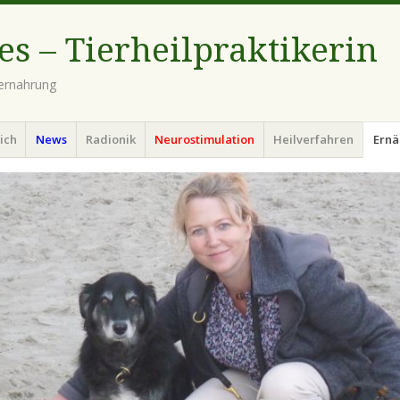
es – Tierheilpraktikerin
iernahrung
ich
News
Radionik
Neurostimulation
Heilverfahren
Ernä