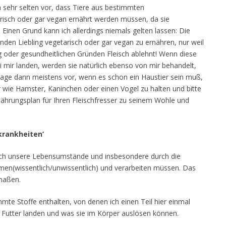
sehr selten vor, dass Tiere aus bestimmten
risch oder gar vegan ernährt werden müssen, da sie
. Einen Grund kann ich allerdings niemals gelten lassen: Die
enden Liebling vegetarisch oder gar vegan zu ernähren, nur weil
g oder gesundheitlichen Gründen Fleisch ablehnt! Wenn diese
i mir landen, werden sie natürlich ebenso von mir behandelt,
chlage dann meistens vor, wenn es schon ein Haustier sein muß,
r wie Hamster, Kaninchen oder einen Vogel zu halten und bitte
nährungsplan für Ihren Fleischfresser zu seinem Wohle und
krankheiten‘
rch unsere Lebensumstände und insbesondere durch die
men(wissentlich/unwissentlich) und verarbeiten müssen. Das
rmaßen.
immte Stoffe enthalten, von denen ich einen Teil hier einmal
m Futter landen und was sie im Körper auslösen können.