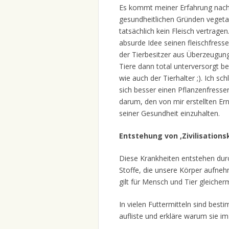
Es kommt meiner Erfahrung nach 
gesundheitlichen Gründen vegeta
tatsächlich kein Fleisch vertragen
absurde Idee seinen fleischfress
der Tierbesitzer aus Überzeugun
Tiere dann total unterversorgt be
wie auch der Tierhalter ;). Ich s
sich besser einen Pflanzenfresse
darum, den von mir erstellten Er
seiner Gesundheit einzuhalten.
Entstehung von ‚Zivilisations
Diese Krankheiten entstehen du
Stoffe, die unsere Körper aufneh
gilt für Mensch und Tier gleiche
In vielen Futtermitteln sind best
aufliste und erkläre warum sie i