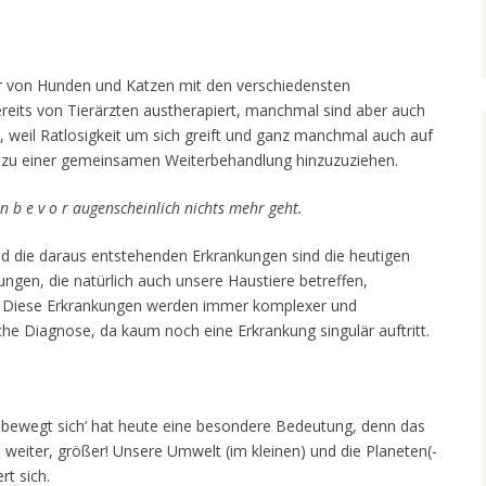
er von Hunden und Katzen mit den verschiedensten
reits von Tierärzten austherapiert, manchmal sind aber auch
h, weil Ratlosigkeit um sich greift und ganz manchmal auch auf
 zu einer gemeinsamen Weiterbehandlung hinzuzuziehen.
n b e v o r augenscheinlich nichts mehr geht.
 die daraus entstehenden Erkrankungen sind die heutigen
ungen, die natürlich auch unsere Haustiere betreffen,
 Diese Erkrankungen werden immer komplexer und
liche Diagnose, da kaum noch eine Erkrankung singulär auftritt.
les bewegt sich‘ hat heute eine besondere Bedeutung, denn das
 weiter, größer! Unsere Umwelt (im kleinen) und die Planeten(-
rt sich.