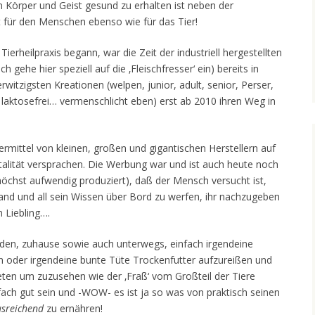
 Körper und Geist gesund zu erhalten ist neben der
 für den Menschen ebenso wie für das Tier!
 Tierheilpraxis begann, war die Zeit der industriell hergestellten
h gehe hier speziell auf die ‚Fleischfresser‘ ein) bereits in
itzigsten Kreationen (welpen, junior, adult, senior, Perser,
, laktosefrei… vermenschlicht eben) erst ab 2010 ihren Weg in
mittel von kleinen, großen und gigantischen Herstellern auf
talität versprachen. Die Werbung war und ist auch heute noch
höchst aufwendig produziert), daß der Mensch versucht ist,
d und all sein Wissen über Bord zu werfen, ihr nachzugeben
 Liebling….
rden, zuhause sowie auch unterwegs, einfach irgendeine
n oder irgendeine bunte Tüte Trockenfutter aufzureißen und
ieten um zuzusehen wie der ‚Fraß‘ vom Großteil der Tiere
ach gut sein und -WOW- es ist ja so was von praktisch seinen
usreichend
zu ernähren!